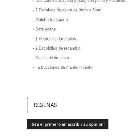
- Dos cabezales (Lana y pelo) con peine y cuchillas.
- 2 Recalces de altura de 3mm y 5mm.
- Maletín transporte.
- Bote aceite.
- 1 Destornillador dobles.
- 2 Escobillas de recambio.
- Cepillo de limpieza.
- Instrucciones de mantenimiento.
RESEÑAS
¡Sea el primero en escribir su opinión!