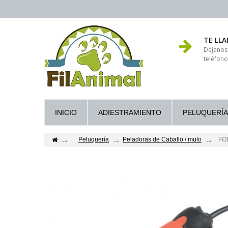
TE LL
Déjanos
teléfono
INICIO
ADIESTRAMIENTO
PELUQUERÍA
Peluquería
Peladoras de Caballo / mulo
FOL