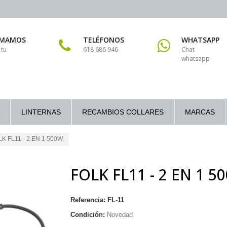
AMAMOS
TELÉFONOS
WHATSAPP
 tu
618 686 946
Chat
whatsapp
LINTERNAS
RECAMBIOS COLLARES
MARCAS
K FL11 - 2 EN 1 500W
FOLK FL11 - 2 EN 1 5
Referencia:
FL-11
Condición:
Novedad