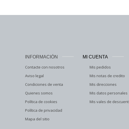
INFORMACIÓN
MI CUENTA
Contacte con nosotros
Mis pedidos
Aviso legal
Mis notas de credito
Condiciones de venta
Mis direcciones
Quienes somos
Mis datos personales
Política de cookies
Mis vales de descuen
Política de privacidad
Mapa del sitio