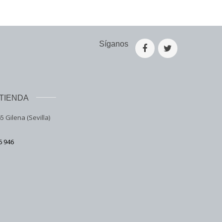
Síganos
TIENDA
5 Gilena (Sevilla)
6 946