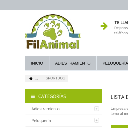
TE LL
Déjanos
teléfono
INICIO
ADIESTRAMIENTO
PELUQUERÍA
SPORTDOG
CATEGORÍAS
LISTA
Adiestramiento
Empresa es
torno al m
Peluquería