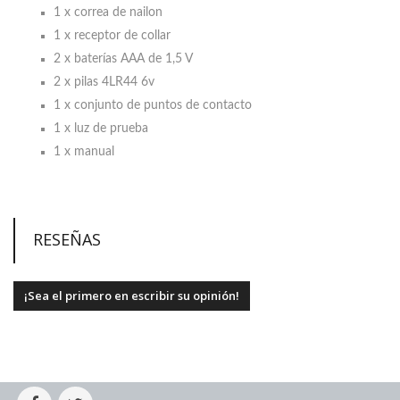
1 x correa de nailon
1 x receptor de collar
2 x baterías AAA de 1,5 V
2 x pilas 4LR44 6v
1 x conjunto de puntos de contacto
1 x luz de prueba
1 x manual
RESEÑAS
¡Sea el primero en escribir su opinión!