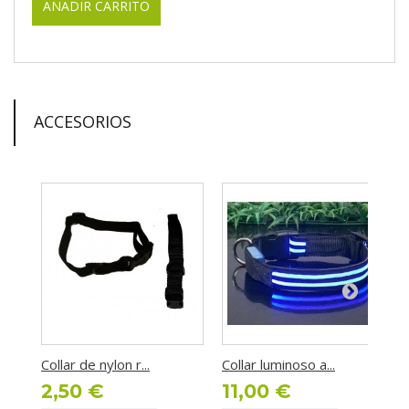
AÑADIR CARRITO
ACCESORIOS
Collar de nylon r...
Collar luminoso a...
C
2,50 €
11,00 €