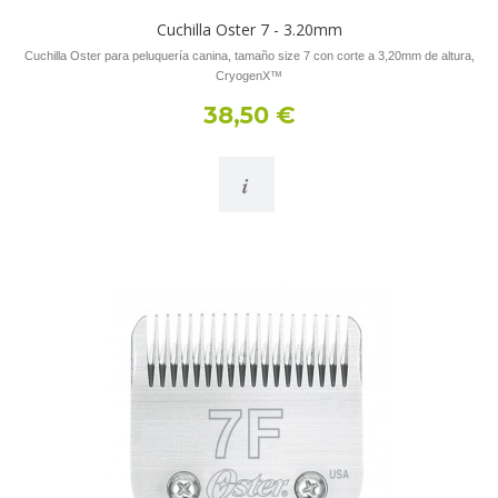
Cuchilla Oster 7 - 3.20mm
Cuchilla Oster para peluquería canina, tamaño size 7 con corte a 3,20mm de altura,
CryogenX™
38,50 €
i