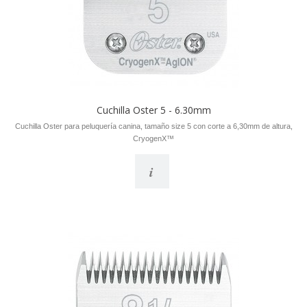
Cuchilla Oster 5 - 6.30mm
Cuchilla Oster para peluquería canina, tamaño size 5 con corte a 6,30mm de altura,
CryogenX™
i