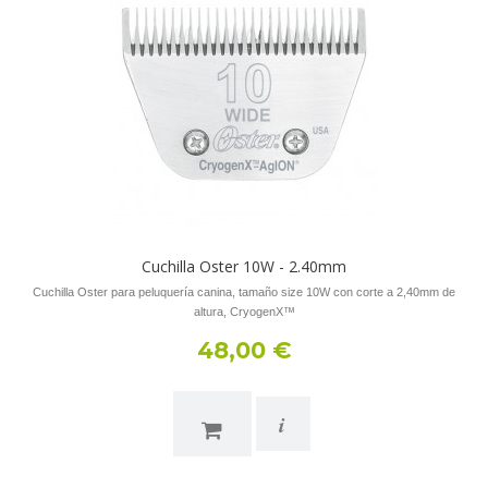
Cuchilla Oster 10W - 2.40mm
Cuchilla Oster para peluquería canina, tamaño size 10W con corte a 2,40mm de
altura, CryogenX™
48,00 €
i