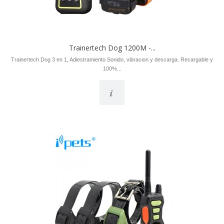
Trainertech Dog 1200M -...
Trainertech Dog 3 en 1, Adiestramiento Sonido, vibracion y descarga. Recargable y
100%...
i