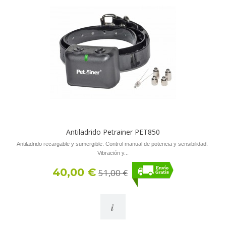
Antiladrido Petrainer PET850
Antiladrido recargable y sumergible. Control manual de potencia y sensibilidad.
Vibración y...
40,00 €
51,00 €
i