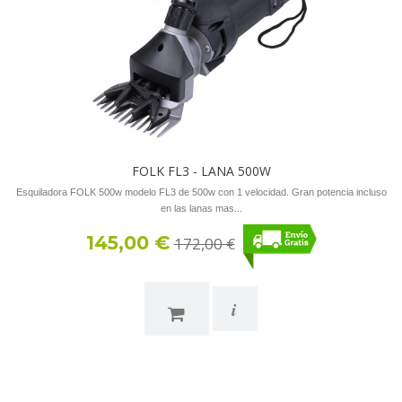
FOLK FL3 - LANA 500W
Esquiladora FOLK 500w modelo FL3 de 500w con 1 velocidad. Gran potencia incluso
en las lanas mas...
145,00 €
172,00 €
i