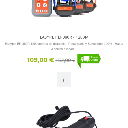
EASYPET EP380R - 1200M
Easypet EP-380R 1200 metros de distancia - Recargable y Sumergible 100% - Hasta
3 perros a la vez...
109,00 €
152,00 €
i