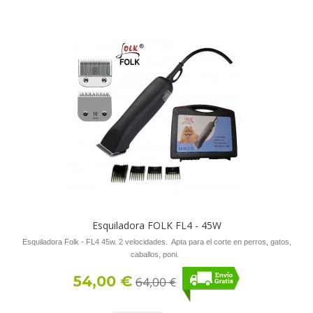
Esquiladora FOLK FL4 - 45W
Esquiladora Folk - FL4 45w. 2 velocidades. Apta para el corte en perros, gatos,
caballos, poni.
54,00 €
64,00 €