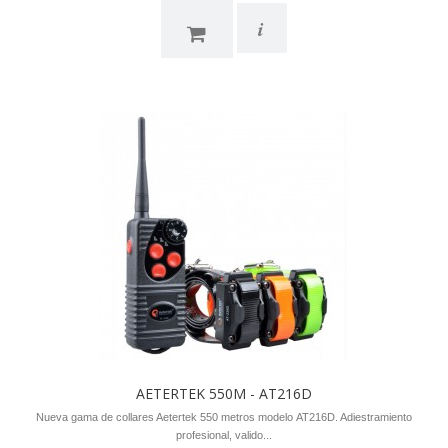
i
AETERTEK 550M - AT216D
Nueva gama de collares Aetertek 550 metros modelo AT216D. Adiestramiento
profesional, valido...