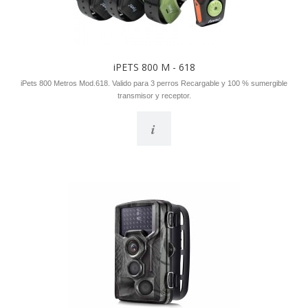
iPETS 800 M - 618
iPets 800 Metros Mod.618. Valido para 3 perros Recargable y 100 % sumergible
transmisor y receptor.
i