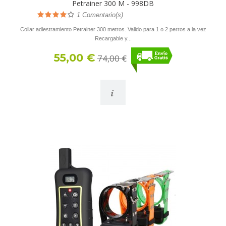
Petrainer 300 M - 998DB
1
Comentario(s)
Collar adiestramiento Petrainer 300 metros. Valido para 1 o 2 perros a la vez
Recargable y...
55,00 €
74,00 €
i