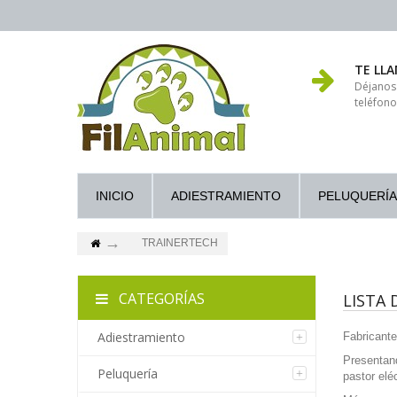
TE LL
Déjanos
teléfono
INICIO
ADIESTRAMIENTO
PELUQUERÍA
TRAINERTECH
CATEGORÍAS
LISTA
Adiestramiento
Fabricante
Presentan
Peluquería
pastor elé