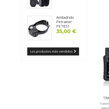
Antiladrido
Petrainer
PET851
35,00 €
Los productos más vendidos
TRA
Trainer
adiest