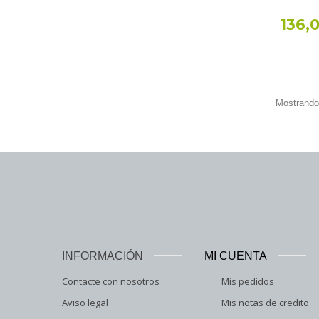
136,
Mostrando 
INFORMACIÓN
MI CUENTA
Contacte con nosotros
Mis pedidos
Aviso legal
Mis notas de credito