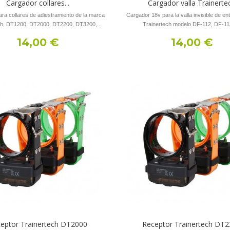
Cargador collares...
Cargador valla Trainerte
ra collares de adiestramiento de la marca
Cargador 18v para la valla invisible de e
ch, DT1200, DT2000, DT2200, DT3200,...
Trainertech modelo DF-112, DF-113
14,00 €
14,00 €
eptor Trainertech DT2000
Receptor Trainertech DT