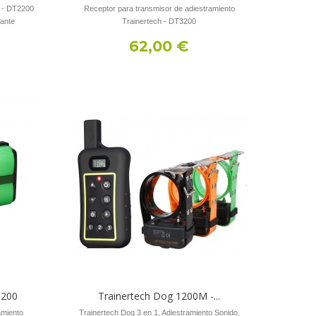
h - DT2200
Receptor para transmisor de adiestramiento
ante
Trainertech - DT3200
62,00 €
1200
Trainertech Dog 1200M -...
amiento
Trainertech Dog 3 en 1, Adiestramiento Sonido,