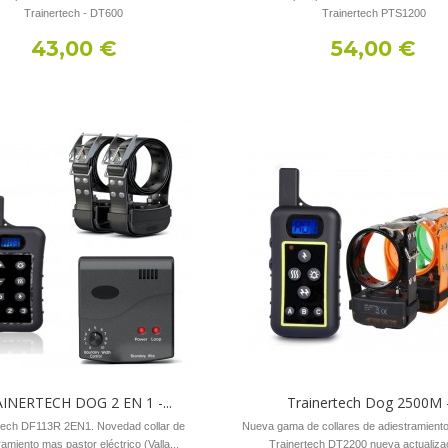
Trainertech - DT600
Trainertech PTS1200
43,00 €
54,00 €
INERTECH DOG 2 EN 1 -...
Trainertech Dog 2500M -.
tech DF113R 2EN1. Novedad collar de
Nueva gama de collares de adiestramiento
ramiento mas pastor eléctrico (Valla...
Trainertech DT2200 nueva actualizac