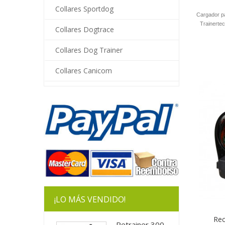
Collares Sportdog
Cargador pa
Trainerte
Collares Dogtrace
Collares Dog Trainer
Collares Canicom
¡LO MÁS VENDIDO!
Rec
Petrainer 300