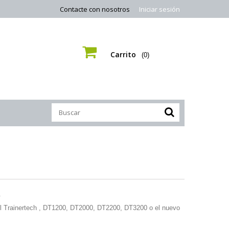
Contacte con nosotros
Iniciar sesión
Carrito
(0)
.
el Trainertech , DT1200, DT2000, DT2200, DT3200 o el nuevo