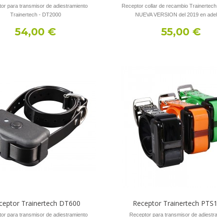
or para transmisor de adiestramiento
Receptor collar de recambio Trainertec
Trainertech - DT2000
NUEVA VERSION del 2019 en adel
54,00 €
55,00 €
ceptor Trainertech DT600
Receptor Trainertech PTS
or para transmisor de adiestramiento
Receptor para transmisor de adiestr