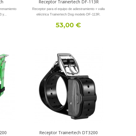
ch
Receptor Trainertech DF-113R
ntrenamiento
Receptor para el equipo de adiestramiento + valla
 y...
eléctrica Trainertech Dog modelo DF-113R.
53,00 €
2200
Receptor Trainertech DT3200