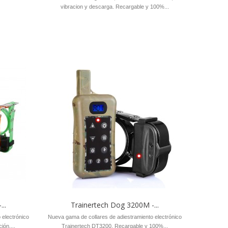
vibracion y descarga. Recargable y 100%...
..
Trainertech Dog 3200M -...
 electrónico
Nueva gama de collares de adiestramiento electrónico
ión....
Trainertech DT3200. Recargable y 100%...