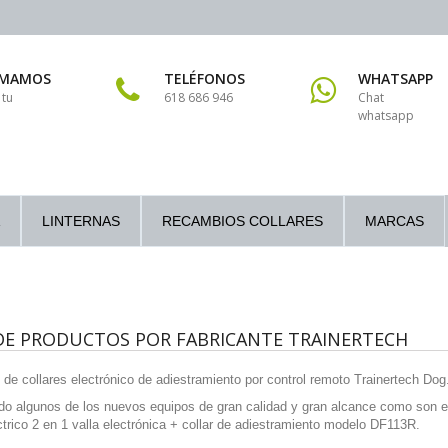
AMAMOS
TELÉFONOS
WHATSAPP
 tu
618 686 946
Chat
whatsapp
LINTERNAS
RECAMBIOS COLLARES
MARCAS
 DE PRODUCTOS POR FABRICANTE TRAINERTECH
 de collares electrónico de adiestramiento por control remoto Trainertech Dog
do algunos de los nuevos equipos de gran calidad y gran alcance como son 
ctrico 2 en 1 valla electrónica + collar de adiestramiento modelo DF113R.