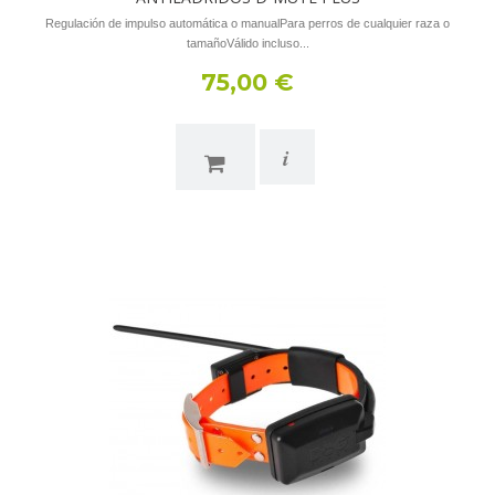
Regulación de impulso automática o manualPara perros de cualquier raza o
tamañoVálido incluso...
75,00 €
i