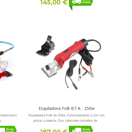
145,00 €
Esquiladora Folk B7-A - 250w
ocidad brazo
Esquiladora Folk de 250w. Funcionamiento a 12v con
....
pinzas a batería. Dos cabezales incluidos de...
187,00 €