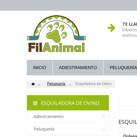
TE LL
Déjanos
teléfono
INICIO
ADIESTRAMIENTO
PELUQUERÍA
Peluquería
Esquiladora de Ovino
ESQUILADORA DE OVINO
Adiestramiento
ESQUI
Peluquería
Ordena