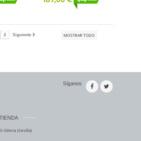
2
Siguiente
MOSTRAR TODO
Síganos
TIENDA
5 Gilena (Sevilla)