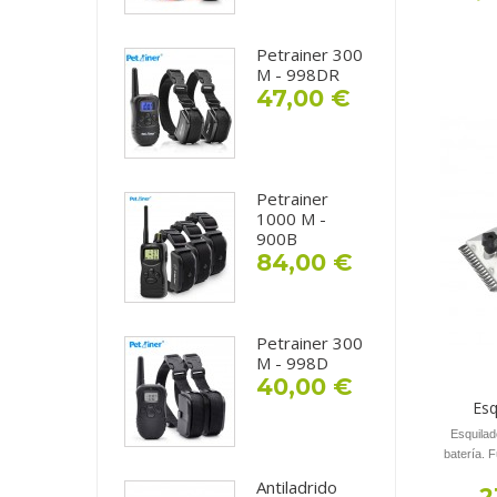
Petrainer 300
M - 998DR
47,00 €
Petrainer
1000 M -
900B
84,00 €
Petrainer 300
M - 998D
40,00 €
Esq
Esquilad
batería. 
Antiladrido
2