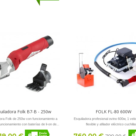
uiladora Folk B7-B - 250w
FOLK FL-80 600W
ora Folk de 250w con funcionamiento a
Esquiladora profesional ovino 600w, 1 vel
Funcionamiento con baterías de li-on de...
flexible y afilador eléctrico cuchillas
19,00 €
760,00 €