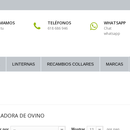
AMAMOS
TELÉFONOS
WHATSAPP
 tu
618 686 946
Chat
whatsapp
LINTERNAS
RECAMBIOS COLLARES
MARCAS
LADORA DE OVINO
r por
Mostrar
por pag
--
12