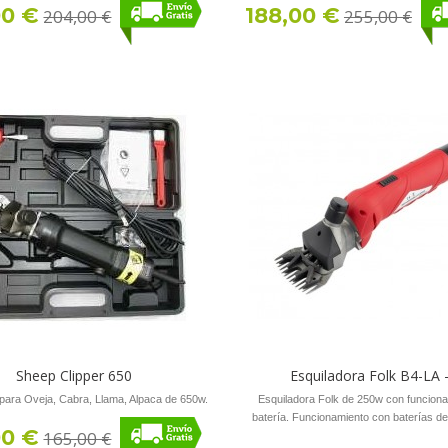
00 €
188,00 €
204,00 €
255,00 €
Sheep Clipper 650
Esquiladora Folk B4-LA -.
 para Oveja, Cabra, Llama, Alpaca de 650w.
Esquiladora Folk de 250w con funcion
batería. Funcionamiento con baterías de l
00 €
165,00 €