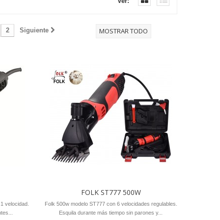
Ver:
2
Siguiente
MOSTRAR TODO
W
FOLK ST777 500W
1 velocidad.
Folk 500w modelo ST777 con 6 velocidades regulables.
tes...
Esquila durante más tiempo sin parones y...