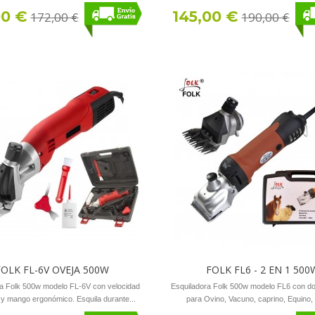
00 €
145,00 €
172,00 €
190,00 €
FOLK FL-6V OVEJA 500W
FOLK FL6 - 2 EN 1 500
ra Folk 500w modelo FL-6V con velocidad
Esquiladora Folk 500w modelo FL6 con do
 y mango ergonómico. Esquila durante...
para Ovino, Vacuno, caprino, Equino,