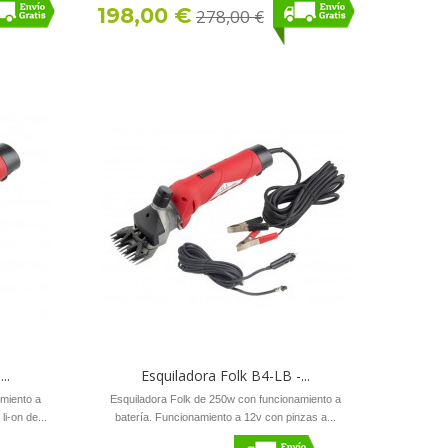
198,00 €
278,00 €
..
Esquiladora Folk B4-LB -...
amiento a
Esquiladora Folk de 250w con funcionamiento a
i-on de...
batería. Funcionamiento a 12v con pinzas a...