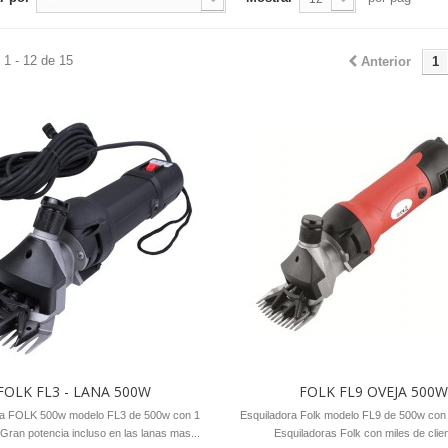
1 - 12 de 15
Anterior
1
FOLK FL3 - LANA 500W
FOLK FL9 OVEJA 500
ra FOLK 500w modelo FL3 de 500w con 1
Esquiladora Folk modelo FL9 de 500w con 
 Gran potencia incluso en las lanas mas...
Esquiladoras Folk con miles de clien