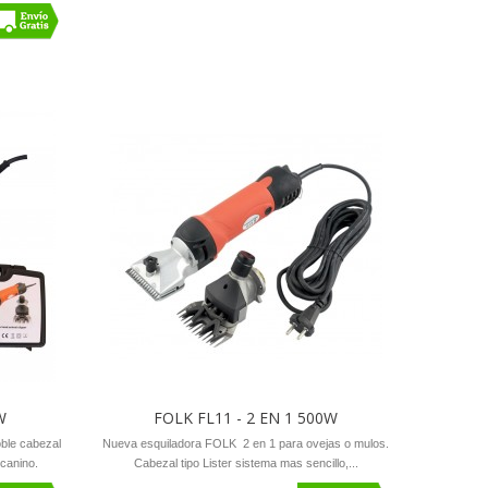
W
FOLK FL11 - 2 EN 1 500W
ble cabezal
Nueva esquiladora FOLK 2 en 1 para ovejas o mulos.
 canino.
Cabezal tipo Lister sistema mas sencillo,...