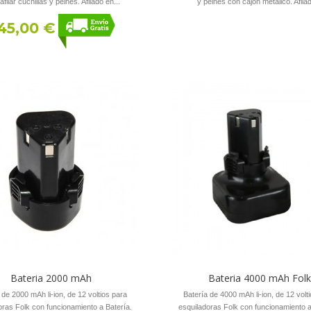
afilar cuchillas y peines. Afilado en...
y peines con cajón metalico. Afilad
45,00 €
Bateria 2000 mAh
Bateria 4000 mAh Folk
 de 2000 mAh li-ion, de 12 voltios para
Batería de 4000 mAh li-ion, de 12 volt
oras Folk con funcionamiento a Batería.
esquiladoras Folk con funcionamiento a