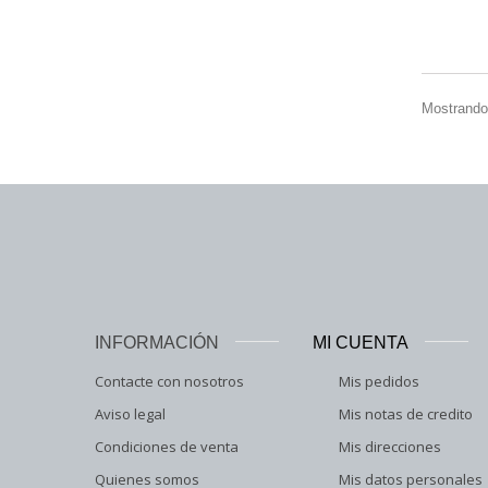
Mostrando 
INFORMACIÓN
MI CUENTA
Contacte con nosotros
Mis pedidos
Aviso legal
Mis notas de credito
Condiciones de venta
Mis direcciones
Quienes somos
Mis datos personales