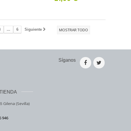
3
...
6
Siguiente
MOSTRAR TODO
Síganos
TIENDA
5 Gilena (Sevilla)
6 946