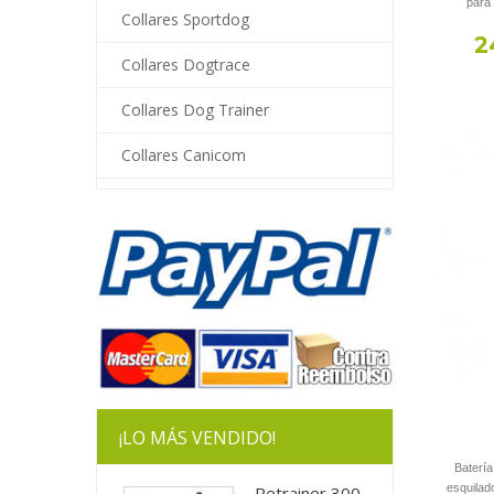
para 
Collares Sportdog
2
Collares Dogtrace
Collares Dog Trainer
Collares Canicom
¡LO MÁS VENDIDO!
Batería
esquilad
Petrainer 300