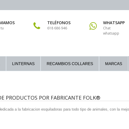
AMAMOS
TELÉFONOS
WHATSAPP
 tu
618 686 946
Chat
whatsapp
LINTERNAS
RECAMBIOS COLLARES
MARCAS
 DE PRODUCTOS POR FABRICANTE FOLK®
dicada a la fabricacion esquiladoras para todo tipo de animales, con la mejor 