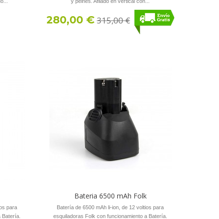
o...
y peines. Afilado en vertical con...
280,00 €
315,00 €
Bateria 6500 mAh Folk
ios para
Batería de 6500 mAh li-ion, de 12 voltios para
 Batería.
esquiladoras Folk con funcionamiento a Batería.