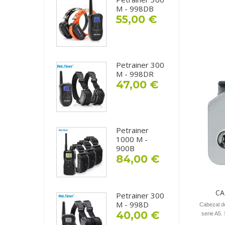
M - 998DB
55,00 €
Petrainer 300
M - 998DR
47,00 €
Petrainer
1000 M -
900B
84,00 €
CA
Petrainer 300
M - 998D
Cabezal de
40,00 €
serie A5.