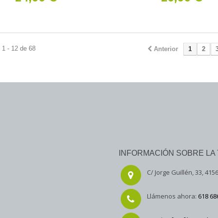
1 - 12 de 68
Anterior
1
2
INFORMACIÓN SOBRE LA 
C/ Jorge Guillén, 33, 4156
Llámenos ahora:
618 68