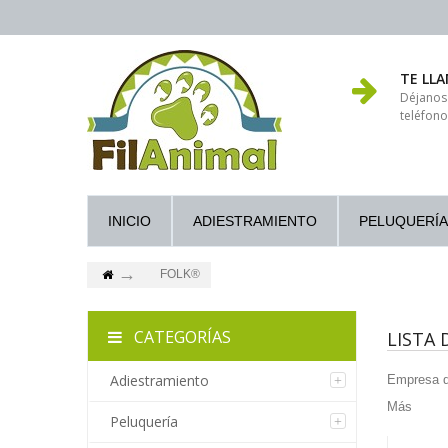
TE LL
Déjanos
teléfono
INICIO
ADIESTRAMIENTO
PELUQUERÍA
FOLK®
CATEGORÍAS
LISTA
Adiestramiento
Empresa de
Más
Peluquería