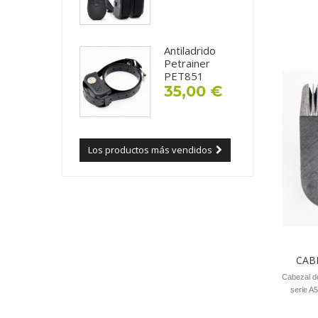
Antiladrido
Petrainer
PET851
35,00 €
Los productos más vendidos
CAB
Cabezal de
serie A