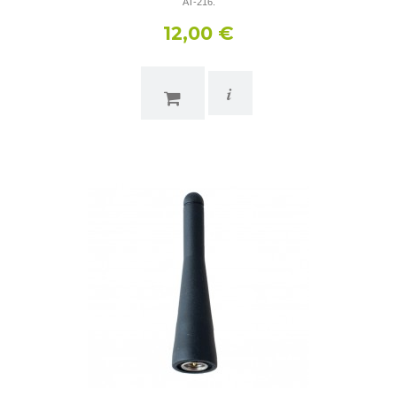
AT-216.
12,00 €
i