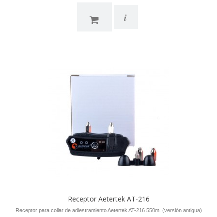
i
Receptor Aetertek AT-216
Receptor para collar de adiestramiento Aetertek AT-216 550m. (versión antigua)