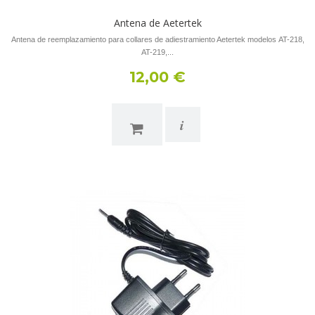
Antena de Aetertek
Antena de reemplazamiento para collares de adiestramiento Aetertek modelos AT-218,
AT-219,...
12,00 €
i