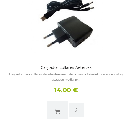
Cargador collares Aetertek
Cargador para collares de adiestramiento de la marca Aetertek con encendido y
apagado mediante...
14,00 €
i