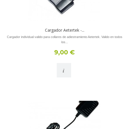
Cargador Aetertek -...
Cargador individual valido para collares de adiestramiento Aetertek. Valido en todos
los...
9,00 €
i