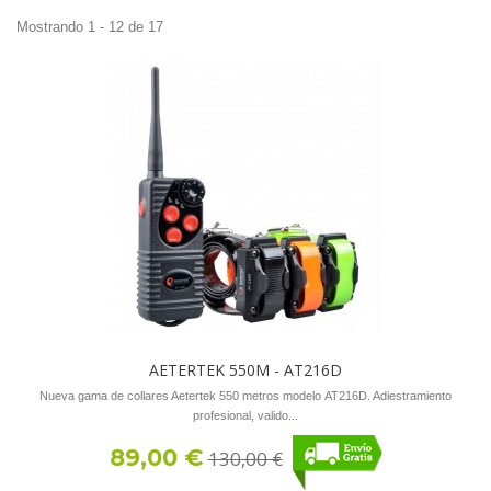
Mostrando 1 - 12 de 17
AETERTEK 550M - AT216D
Nueva gama de collares Aetertek 550 metros modelo AT216D. Adiestramiento
profesional, valido...
89,00 €
130,00 €