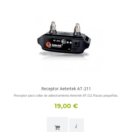
Receptor Aetertek AT-211
Receptor para collar de adiestramiento Aetertek AT-211 Razas pequeñas.
19,00 €
i