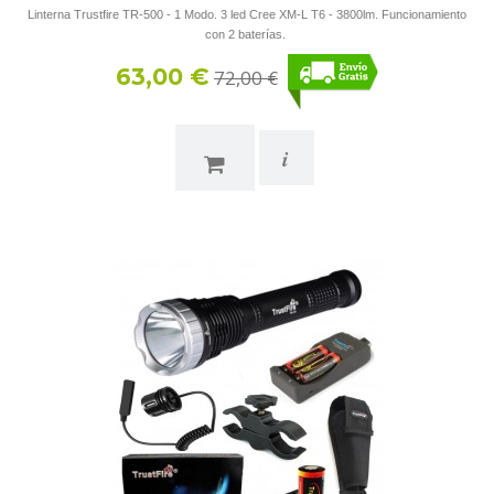
Linterna Trustfire TR-500 - 1 Modo. 3 led Cree XM-L T6 - 3800lm. Funcionamiento
con 2 baterías.
63,00 €
72,00 €
i