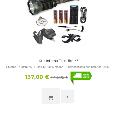
Kit Linterna Trustfire X6
Linterna Trustfire X6. 1 Led SST-90. 5 modos. Funcionamiento con baterías 18650.
137,00 €
149,00 €
i