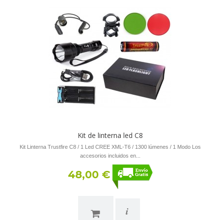
Kit de linterna led C8
Kit Linterna Trustfire C8 / 1 Led CREE XML-T6 / 1300 lúmenes / 1 Modo Los
accesorios incluidos en...
48,00 €
i