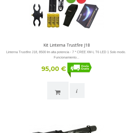
Kit Linterna Trustfire J18
Linterna Trustfire J18, 8500 lm alta potencia - 7 * CREE XM-L T6 LED 1 Solo modo.
Funcionamiento...
95,00 €
i