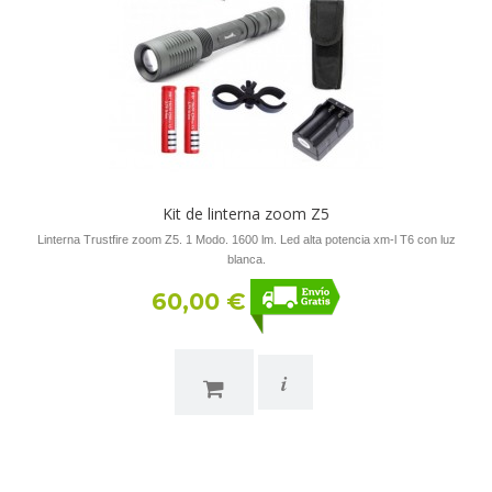
Kit de linterna zoom Z5
Linterna Trustfire zoom Z5. 1 Modo. 1600 lm. Led alta potencia xm-l T6 con luz
blanca.
60,00 €
i