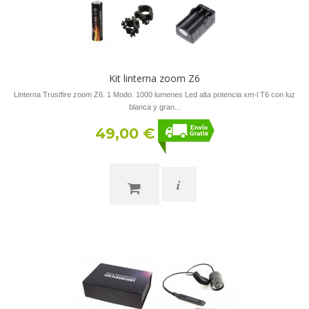
Kit linterna zoom Z6
Linterna Trustfire zoom Z6. 1 Modo. 1000 lumenes Led alta potencia xm-l T6 con luz
blanca y gran...
49,00 €
i