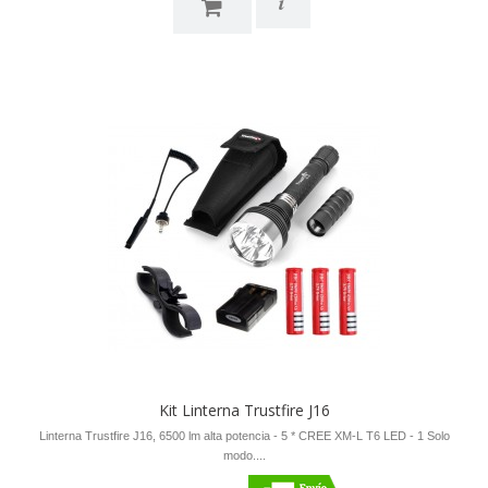
i
Kit Linterna Trustfire J16
Linterna Trustfire J16, 6500 lm alta potencia - 5 * CREE XM-L T6 LED - 1 Solo
modo....