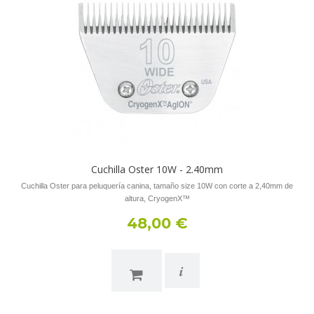
Cuchilla Oster 10W - 2.40mm
Cuchilla Oster para peluquería canina, tamaño size 10W con corte a 2,40mm de
altura, CryogenX™
48,00 €
i