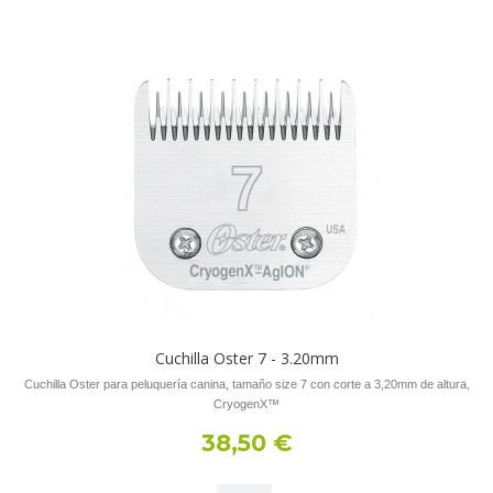
Cuchilla Oster 7 - 3.20mm
Cuchilla Oster para peluquería canina, tamaño size 7 con corte a 3,20mm de altura,
CryogenX™
38,50 €