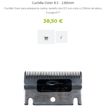
Cuchilla Oster 8.5 - 2.80mm
Cuchilla Oster para peluquería canina, tamaño size 8.5 con corte a 2,80mm de altura,
CryogenX™
38,50 €
i