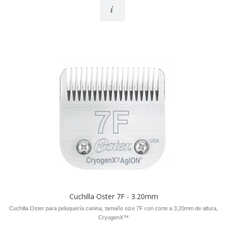
i
Cuchilla Oster 7F - 3.20mm
Cuchilla Oster para peluquería canina, tamaño size 7F con corte a 3,20mm de altura,
CryogenX™