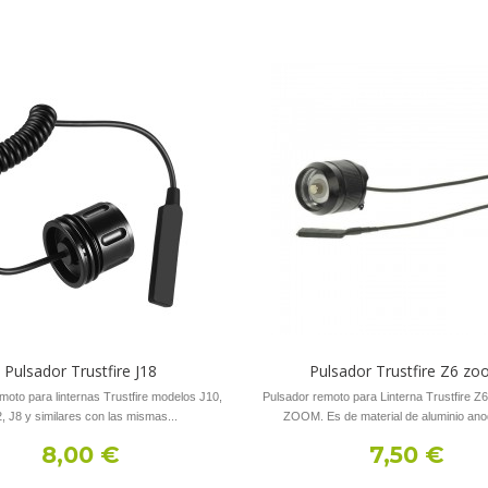
Pulsador Trustfire J18
Pulsador Trustfire Z6 z
moto para linternas Trustfire modelos J10,
Pulsador remoto para Linterna Trustfire Z
, J8 y similares con las mismas...
ZOOM. Es de material de aluminio anod
8,00 €
7,50 €