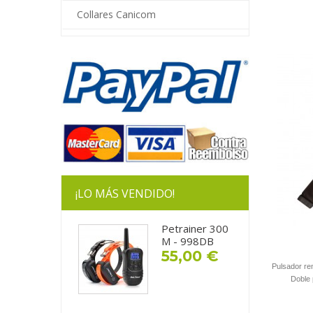
Collares Canicom
¡LO MÁS VENDIDO!
Petrainer 300
M - 998DB
55,00 €
Pulsador re
Doble 