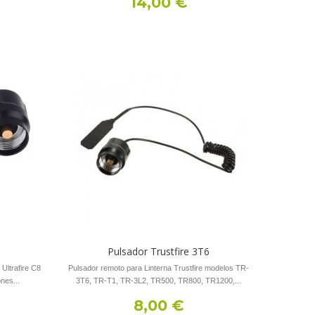
14,00 €
Pulsador Trustfire 3T6
 Ultrafire C8
Pulsador remoto para Linterna Trustfire modelos TR-
nes...
3T6, TR-T1, TR-3L2, TR500, TR800, TR1200,...
8,00 €