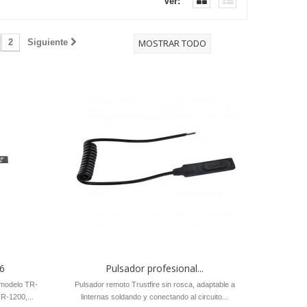
Ver:
2
Siguiente
MOSTRAR TODO
T6
Pulsador profesional...
a modelo TR-
Pulsador remoto Trustfire sin rosca, adaptable a
R-1200,...
linternas soldando y conectando al circuito...