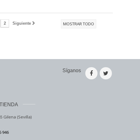
2
Siguiente
MOSTRAR TODO
Síganos
TIENDA
5 Gilena (Sevilla)
6 946