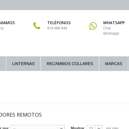
AMAMOS
TELÉFONOS
WHATSAPP
 tu
618 686 946
Chat
whatsapp
LINTERNAS
RECAMBIOS COLLARES
MARCAS
DORES REMOTOS
r por
Mostrar
por pag
--
12