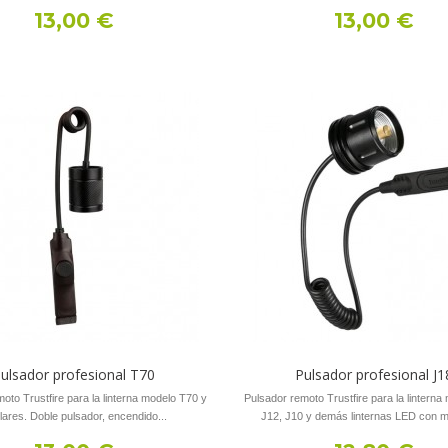
13,00 €
13,00 €
ulsador profesional T70
Pulsador profesional J1
oto Trustfire para la linterna modelo T70 y
Pulsador remoto Trustfire para la linterna
ilares. Doble pulsador, encendido...
J12, J10 y demás linternas LED con m