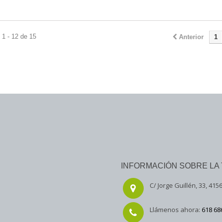
1 - 12 de 15
Anterior
1
INFORMACIÓN SOBRE LA 
C/ Jorge Guillén, 33, 4156
Llámenos ahora:
618 68