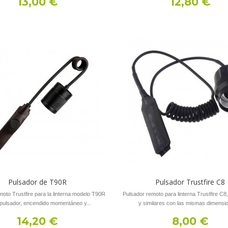
13,00 €
12,80 €
Pulsador de T90R
Pulsador Trustfire C8
moto Trustfire para la linterna modelo T90R
Pulsador remoto para linterna Trustfire C8,
pulsador, encendido momentáneo y...
y similares con las mismas dimensio
14,20 €
8,00 €