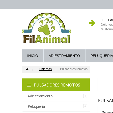
TE LL
Déjanos
teléfono
INICIO
ADIESTRAMIENTO
PELUQUERÍA
Linternas
Pulsadores remotos
PULSADORES REMOTOS
Adiestramiento
PULSA
Peluquería
Ordena