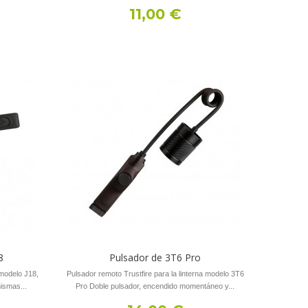
11,00 €
8
Pulsador de 3T6 Pro
 modelo J18,
Pulsador remoto Trustfire para la linterna modelo 3T6
ismas...
Pro Doble pulsador, encendido momentáneo y...