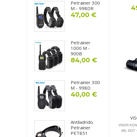
Petrainer 300
4
M - 998DR
47,00 €
Petrainer
1000 M -
900B
84,00 €
Petrainer 300
M - 998D
40,00 €
VI
Antiladrido
VISOR KONU
Petrainer
MIL DOT 
PET851