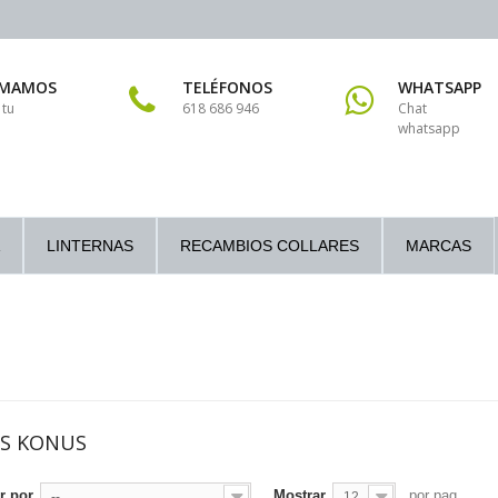
AMAMOS
TELÉFONOS
WHATSAPP
 tu
618 686 946
Chat
whatsapp
LINTERNAS
RECAMBIOS COLLARES
MARCAS
ES KONUS
r por
Mostrar
por pag
--
12