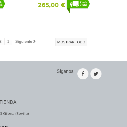
265,00 €
2
3
Siguiente
MOSTRAR TODO
Síganos
TIENDA
5 Gilena (Sevilla)