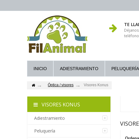
TE LL
Déjanos
teléfono
INICIO
ADIESTRAMIENTO
PELUQUERÍA
Óptica / visores
Visores Konus
VISORES KONUS
Adiestramiento
VISOR
Peluquería
Ordena