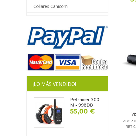
Collares Canicom
¡LO MÁS VENDIDO!
Petrainer 300
M - 998DB
55,00 €
V
VISOR K
RETIC