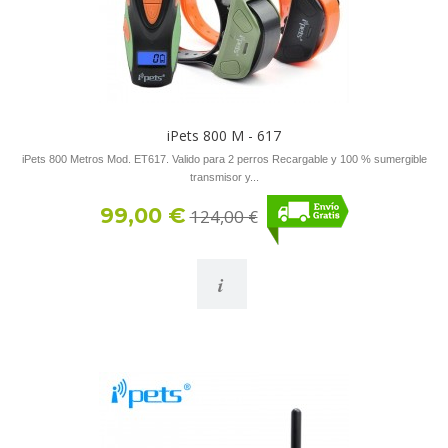
iPets 800 M - 617
iPets 800 Metros Mod. ET617. Valido para 2 perros Recargable y 100 % sumergible
transmisor y...
99,00 €
124,00 €
i