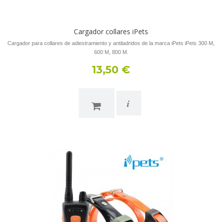
Cargador collares iPets
Cargador para collares de adiestramiento y antiladridos de la marca iPets iPets 300 M,
600 M, 800 M.
13,50 €
i