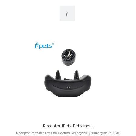
i
Receptor iPets Petrainer...
Receptor Petrainer iPets 800 Metros Recargable y sumergible PET610