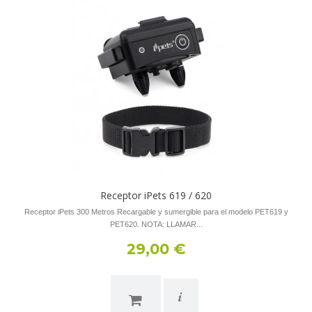
Receptor iPets 619 / 620
Receptor iPets 300 Metros Recargable y sumergible para el modelo PET619 y
PET620. NOTA: LLAMAR...
29,00 €
i