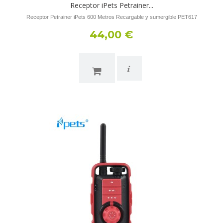
Receptor iPets Petrainer...
Receptor Petrainer iPets 600 Metros Recargable y sumergible PET617
44,00 €
i