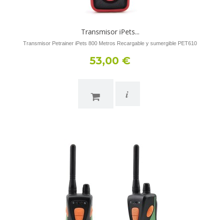
Transmisor iPets...
Transmisor Petrainer iPets 800 Metros Recargable y sumergible PET610
53,00 €
i