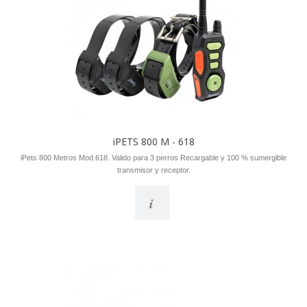
iPETS 800 M - 618
iPets 800 Metros Mod.618. Valido para 3 perros Recargable y 100 % sumergible
transmisor y receptor.
i