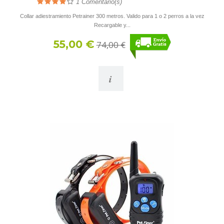
1
Comentario(s)
Collar adiestramiento Petrainer 300 metros. Valido para 1 o 2 perros a la vez
Recargable y...
55,00 €
74,00 €
i