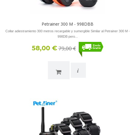
Petrainer 300 M - 998DBB
Collar adiestramiento 300 metros recargable y sumergible Similar al Petrainer 300 M -
998DB pero...
58,00 €
79,00 €
i