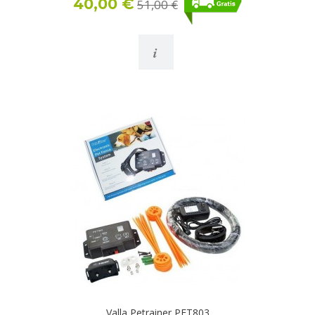
40,00 €
51,00 €
i
Valla Petrainer PET803