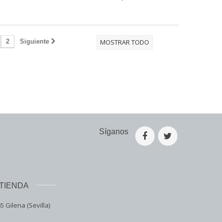
2
Siguiente
MOSTRAR TODO
Síganos
TIENDA
5 Gilena (Sevilla)