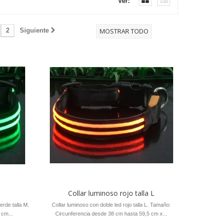
Ver:
2
Siguiente
MOSTRAR TODO
.
Collar luminoso rojo talla L
erde talla M.
Collar luminoso con doble led rojo talla L. Tamaño:
 cm...
Circunferencia desde 38 cm hasta 59,5 cm x...