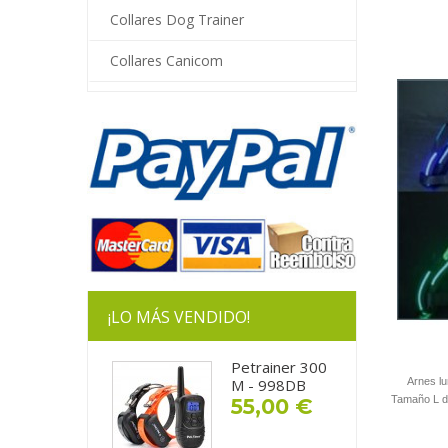
Collares Dog Trainer
Collares Canicom
¡LO MÁS VENDIDO!
Petrainer 300
Arnes lu
M - 998DB
Tamaño L de
55,00 €