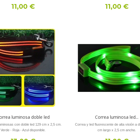
11,00 €
11,00 €
orrea luminosa doble led
Correa luminosa led...
uminosas con doble led 129 cm x 2,5 cm.
Correa y led fluorescente de alta visión a d
Verde - Roja - Azul disponible.
cm largo x 2,5 cm ancho.