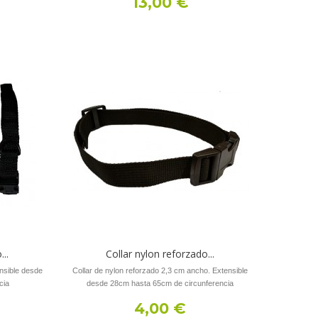
13,00 €
...
Collar nylon reforzado...
nsible desde
Collar de nylon reforzado 2,3 cm ancho. Extensible
cia
desde 28cm hasta 65cm de circunferencia
4,00 €