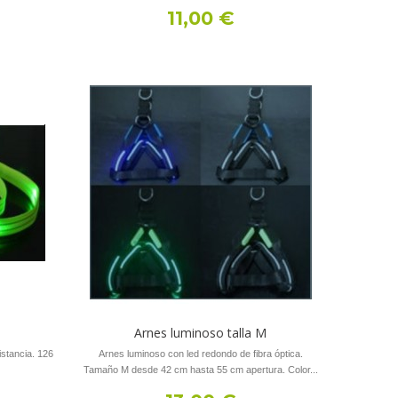
11,00 €
Arnes luminoso talla M
istancia. 126
Arnes luminoso con led redondo de fibra óptica.
Tamaño M desde 42 cm hasta 55 cm apertura. Color...