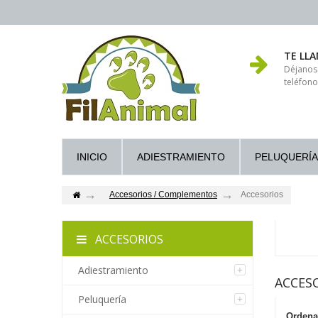
TE LL
Déjanos
teléfono
INICIO
ADIESTRAMIENTO
PELUQUERÍA
Accesorios / Complementos
Accesorios
ACCESORIOS
Adiestramiento
ACCES
Peluquería
Ordena