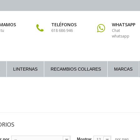
AMAMOS
TELÉFONOS
WHATSAPP
 tu
618 686 946
Chat
whatsapp
LINTERNAS
RECAMBIOS COLLARES
MARCAS
ORIOS
r por
Mostrar
por pag
--
12