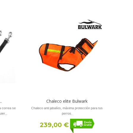
.
Chaleco elite Bulwark
a correa se
Chaleco anti jabalíes, máxima protección para tus
ier...
perros.
239,00 €