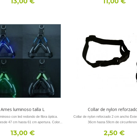
13,00 €
11,00 €
Arnes luminoso talla L
Collar de nylon reforzado
minoso con led redondo de fibra óptica.
Collar de nylon reforzado 2 cm ancho Exte
sde 47 cm hasta 61 cm apertura. Color...
36cm hasta 59cm de circunferen
13,00 €
2,50 €