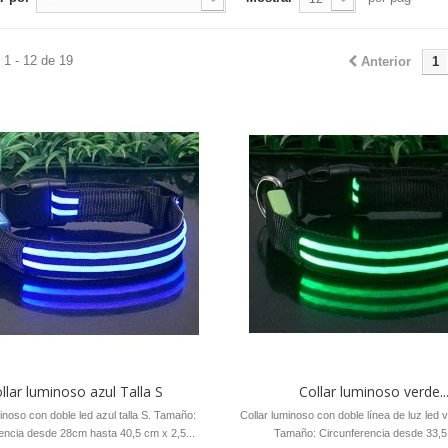
1 - 12 de 19
Anterior
1
llar luminoso azul Talla S
Collar luminoso verde..
inoso con doble led azul talla S. Tamaño:
Collar luminoso con doble línea de luz led v
encia desde 28cm hasta 40,5 cm x 2,5...
Tamaño: Circunferencia desde 33,5