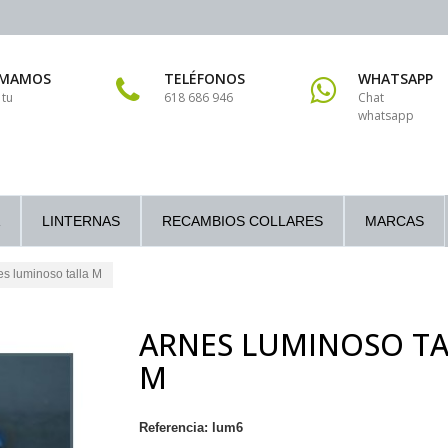
AMAMOS
TELÉFONOS
WHATSAPP
 tu
618 686 946
Chat
whatsapp
LINTERNAS
RECAMBIOS COLLARES
MARCAS
es luminoso talla M
ARNES LUMINOSO TA
M
Referencia:
lum6