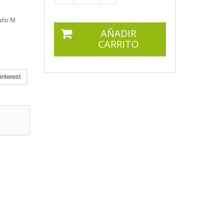
maño M
AÑADIR
CARRITO
nterest