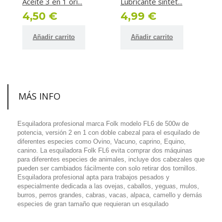
Aceite 3 en 1 ori...
Lubricante sintet...
L
4,50 €
4,99 €
Añadir carrito
Añadir carrito
MÁS INFO
Esquiladora profesional marca Folk modelo FL6 de 500w de
potencia, versión 2 en 1 con doble cabezal para el esquilado de
diferentes especies como Ovino, Vacuno, caprino, Equino,
canino. La esquiladora Folk FL6 evita comprar dos máquinas
para diferentes especies de animales, incluye dos cabezales que
pueden ser cambiados fácilmente con solo retirar dos tornillos.
Esquiladora profesional apta para trabajos pesados y
especialmente dedicada a las ovejas, caballos, yeguas, mulos,
burros, perros grandes, cabras, vacas, alpaca, camello y demás
especies de gran tamaño que requieran un esquilado