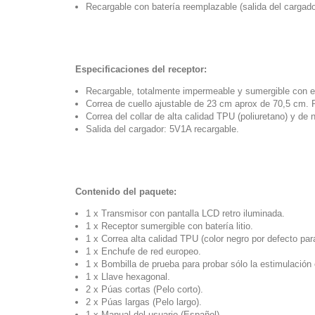
Recargable con batería reemplazable (salida del cargad
Especificaciones del receptor:
Recargable, totalmente impermeable y sumergible con e
Correa de cuello ajustable de 23 cm aprox de 70,5 cm. P
Correa del collar de alta calidad TPU (poliuretano) y de n
Salida del cargador: 5V1A recargable.
Contenido del paquete:
1 x Transmisor con pantalla LCD retro iluminada.
1 x Receptor sumergible con batería litio.
1 x Correa alta calidad TPU (color negro por defecto para
1 x Enchufe de red europeo.
1 x Bombilla de prueba para probar sólo la estimulación 
1 x Llave hexagonal.
2 x Púas cortas (Pelo corto).
2 x Púas largas (Pelo largo).
1 x Manual del usuario (Español).