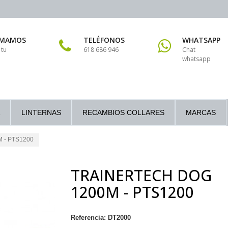
AMAMOS
TELÉFONOS
WHATSAPP
 tu
618 686 946
Chat
whatsapp
LINTERNAS
RECAMBIOS COLLARES
MARCAS
M - PTS1200
TRAINERTECH DOG
1200M - PTS1200
Referencia:
DT2000