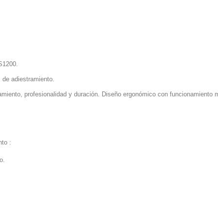
S1200.
s de adiestramiento.
namiento, profesionalidad y duración. Diseño ergonómico con funcionamiento 
nto :
o.