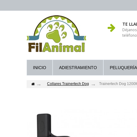
TE LL
Déjanos
teléfono
INICIO
ADIESTRAMIENTO
PELUQUERÍA
Collares Trainertech Dog
Trainertech Dog 1200