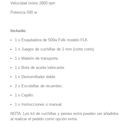
Velocidad motor 2800 rpm
Potencia 500 w.
Incluido
:
1 x Esquiladora de 500w Folk modelo FL8.
1 x Juegos de cuchillas de 1 mm (corte corto).
1 x Maletín de transporte.
1 x Bote de aceite lubricante.
1 x Destornillador doble
2 x Escobillas de recambio.
1 x Cepillo.
1 x Instrucciones o manual.
NOTA: Los kit de cuchillas y peines extra pueden ser añadidos
al realizar el pedido como opción extra.