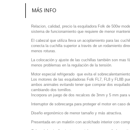
MÁS INFO
Relacion, calidad, precio la esquiladora Folk de 500w mo
sistema de funcionamiento que requiere de menor manteni
El cabezal que utiliza lleva un acoplamiento para las cuchi
conecta la cuchilla superior a través de un rodamiento d
menos roturas.
La colocación y ajuste de las cuchillas también son mas fáci
menos problemas en la regulación de la tensión.
Motor especial refrigerado que evita el sobrecalentamiento y
Los motores de las esquiladoras Folk FL7, FL8 y FL8B pued
ambos animales evitando tener que comprar dos esquiladora
cambiando dos tornillos.
Incorpora un juego de dos recalces de 3mm y 5 mm para va
Interruptor de sobrecarga para proteger el motor en caso d
Diseño ergonómico de menor tamaño y más atractiva.
Presentada en un maletín con acolchado interior con compa