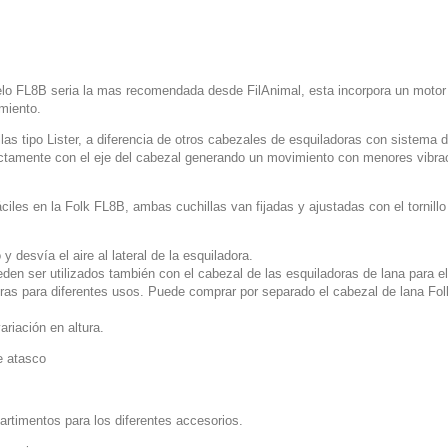
delo FL8B seria la mas recomendada desde FilAnimal, esta incorpora un moto
miento.
llas tipo Lister, a diferencia de otros cabezales de esquiladoras con sistema 
irectamente con el eje del cabezal generando un movimiento con menores vibr
les en la Folk FL8B, ambas cuchillas van fijadas y ajustadas con el tornillo de
 desvía el aire al lateral de la esquiladora.
en ser utilizados también con el cabezal de las esquiladoras de lana para e
s para diferentes usos. Puede comprar por separado el cabezal de lana Folk 
riación en altura.
e atasco
rtimentos para los diferentes accesorios.