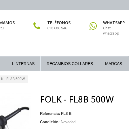
AMAMOS
TELÉFONOS
WHATSAPP
 tu
618 686 946
Chat
whatsapp
LINTERNAS
RECAMBIOS COLLARES
MARCAS
LK - FL8B 500W
FOLK - FL8B 500W
Referencia:
FL8-B
Condición:
Novedad